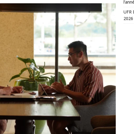
l’ann
UFR D
2026