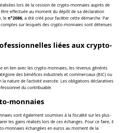
s réalisées lors de la cession de crypto-monnaies auprès de
oit être effectuée au moment du dépôt de sa déclaration
e, le
n°2086
, a été créé pour faciliter cette démarche. Par
les comptes sur lesquels des crypto-monnaies sont détenues
rofessionnelles liées aux crypto-
lle en lien avec les crypto-monnaies, les revenus générés
catégorie des bénéfices industriels et commerciaux (BIC) ou
a nature de l’activité exercée. Les obligations déclaratives
ofessionnel du contribuable.
pto-monnaies
naies sont également soumises à la fiscalité sur les plus-
arer les gains réalisés lors de ces échanges. Pour ce faire, il
crypto-monnaies échangées en euros au moment de la