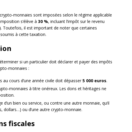
e crypto-monnaies sont imposées selon le régime applicable
imposition s’élève à
30 %
, incluant l’impôt sur le revenu
. Toutefois, il est important de noter que certaines
 soumis à cette taxation.
tion
éterminer si un particulier doit déclarer et payer des impôts
rypto-monnaies :
s au cours d’une année civile doit dépasser
5 000 euros
.
crypto-monnaies à titre onéreux. Les dons et héritages ne
osition.
e d’un bien ou service, ou contre une autre monnaie, qu’il
os, dollars…) ou d’une autre crypto-monnaie.
ns fiscales