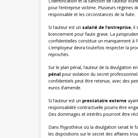
L’identification et la sanction de l’auteur d’un
pour l’entreprise victime. Plusieurs régimes d
responsable et les circonstances de la fuite.
Si l’auteur est un
salarié de l’entreprise
, i
licenciement pour faute grave. La jurispruden
confidentielles constitue un manquement à l’o
L’employeur devra toutefois respecter la proc
reprochés.
Sur le plan pénal, l’auteur de la divulgation 
pénal
pour violation du secret professionnel
confidentiels peut être retenue, avec des p
euros d’amende.
Si l’auteur est un
prestataire externe
ayant
responsabilité contractuelle pourra être eng
Des dommages et intérêts pourront être récla
Dans l’hypothèse où la divulgation serait le f
les dispositions sur le secret des affaires tro