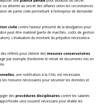
 déposer une
plainte pénale
pour violation du secret
 ou atteinte au secret des affaires selon les circonstances.
ution de partie civile permettant à l’entreprise de demander
tion civile
contre l’auteur présumé de la divulgation pour
udice peut être matériel (perte de marchés, coûts de gestion
utation). L’évaluation du montant du préjudice nécessitera
ge des référés pour obtenir des
mesures conservatoires
ut s’agir par exemple d’ordonner le retrait de documents mis en
nte.
onnelles
, une notification à la CNIL est nécessaire.
es les mesures nécessaires pour sécuriser les données et
engager des
procédures disciplinaires
contre les salariés
approfondie sera souvent nécessaire pour établir les