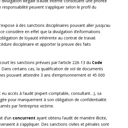
e divulgation illégale d’audit interne constituent une priorité
e responsabilité peuvent s’appliquer selon le profil du
l s’expose à des sanctions disciplinaires pouvant aller jusqu’au
ce considère en effet que la divulgation d’informations
bligation de loyauté inhérente au contrat de travail.
édure disciplinaire et apporter la preuve des faits
encourt les sanctions prévues par l’article 226-13 du
Code
. Dans certains cas, la qualification de vol de documents
eines pouvant atteindre 3 ans d’emprisonnement et 45 000
 eu accès à l’audit (expert-comptable, consultant…), sa
agée pour manquement à son obligation de confidentialité.
més par l’entreprise victime.
ait d’un
concurrent
ayant obtenu l’audit de manière illicite,
uveraient à s’appliquer. Des sanctions civiles et pénales sont