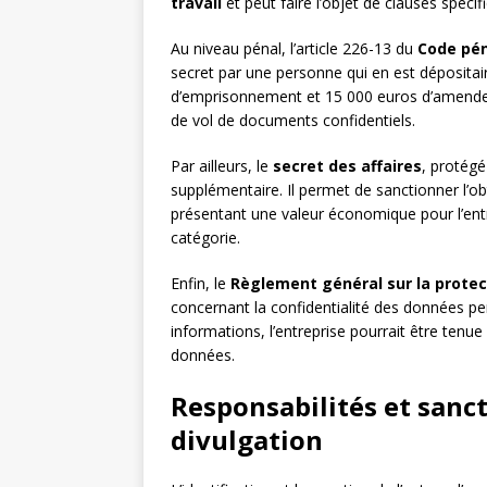
travail
et peut faire l’objet de clauses spécif
Au niveau pénal, l’article 226-13 du
Code pén
secret par une personne qui en est dépositai
d’emprisonnement et 15 000 euros d’amende. 
de vol de documents confidentiels.
Par ailleurs, le
secret des affaires
, protégé 
supplémentaire. Il permet de sanctionner l’obten
présentant une valeur économique pour l’entr
catégorie.
Enfin, le
Règlement général sur la prote
concernant la confidentialité des données pers
informations, l’entreprise pourrait être ten
données.
Responsabilités et sanct
divulgation